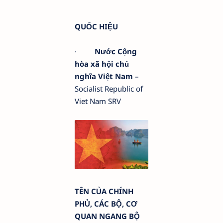
QUỐC HIỆU
·
Nước Cộng
hòa xã hội chủ
nghĩa Việt Nam
–
Socialist Republic of
Viet Nam SRV
TÊN CỦA CHÍNH
PHỦ, CÁC BỘ, CƠ
QUAN NGANG BỘ