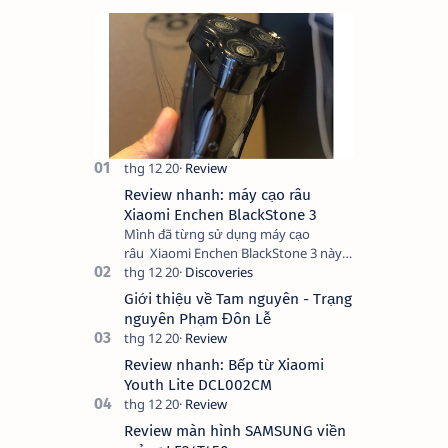
Review nhanh: máy cạo râu
Xiaomi Enchen BlackStone 3
Mình đã từng sử dụng máy cạo
râu Xiaomi Enchen BlackStone 3 này
trong vòng 1 năm và có một số nhận
xét như sau: Ưu điểm: - Thời lượng
Giới thiệu về Tam nguyên - Trạng
pin: Về pin t…
nguyên Phạm Đôn Lễ
Review nhanh: Bếp từ Xiaomi
Youth Lite DCL002CM
Review màn hình SAMSUNG viền