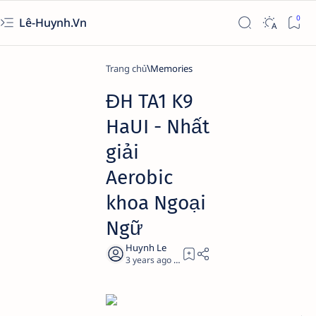
Lê-Huynh.Vn
Trang chủ
Memories
ĐH TA1 K9
HaUI - Nhất
giải
Aerobic
khoa Ngoại
Ngữ
3 years ago
1