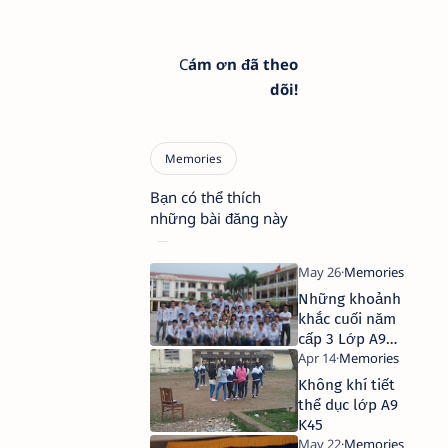
C
ám ơn đã theo
dõi!
Bạn có thể thích
những bài đăng này
Những khoảnh
khắc cuối năm
cấp 3 Lớp A9
Khóa 45 -
Trường THPT
Không khí tiết
Hưng Nhân
thể dục lớp A9
K45