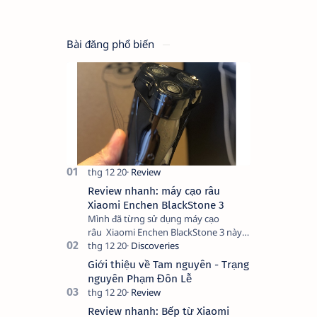
Bài đăng phổ biến
Review nhanh: máy cạo râu
Xiaomi Enchen BlackStone 3
Mình đã từng sử dụng máy cạo
râu Xiaomi Enchen BlackStone 3 này
trong vòng 1 năm và có một số nhận
xét như sau: Ưu điểm: - Thời lượng
Giới thiệu về Tam nguyên - Trạng
pin: Về pin t…
nguyên Phạm Đôn Lễ
Review nhanh: Bếp từ Xiaomi