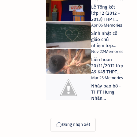
Lễ Tổng kết
lớp 12 (2012 -
2013) THPT
Hưng Nhân
Sinh nhật cô
giáo chủ
nhiệm lớp
12A9 THPT
Hưng Nhân
Liên hoan
20/11/2012 lớp
A9 K45 THPT
Hưng Nhân
Nhảy bao bố -
THPT Hưng
Nhân
24/03/2013